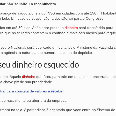
lar não solicitou o recebimento
.
rança de alíquota cheia do INSS em cidades com até 156 mil habitant
e Lula. Em caso de suspensão, a decisão vai para o Congresso.
dos em até 30 dias. Após esse prazo, o
dinheiro
será transferido para
ara que os titulares contestem o confisco e mais seis meses para reque
souro Nacional, será publicado um edital pelo Ministério da Fazenda 
ia, a agência, a natureza e o número da conta do depósito.
seu dinheiro esquecido
sente. Aquele
dinheiro
que ficou para trás em uma conta encerrada po
a chave pix de sua propriedade.
ntral para consulta de valores a receber
.
 de nascimento ou abertura da empresa.
ormará na tela. A partir disso é orientado que você entre no Sistema de