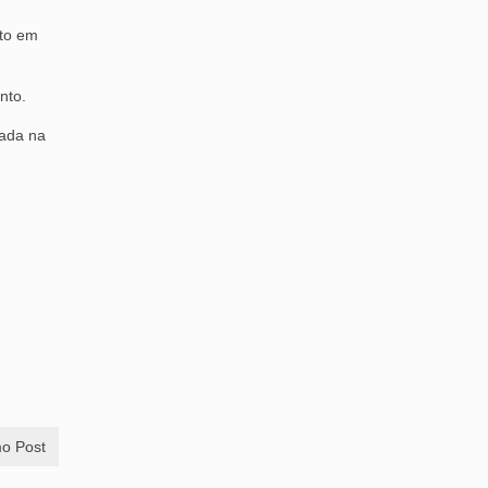
nto em
nto.
gada na
o Post