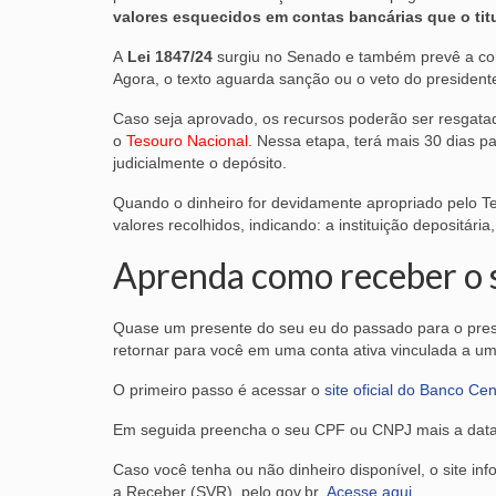
valores esquecidos em contas bancárias que o titu
A
Lei 1847/24
surgiu no Senado e também prevê a cob
Agora, o texto aguarda sanção ou o veto do president
Caso seja aprovado, os recursos poderão ser resgata
o
Tesouro Nacional
. Nessa etapa, terá mais 30 dias p
judicialmente o depósito.
Quando o dinheiro for devidamente apropriado pelo Te
valores recolhidos, indicando: a instituição depositár
Aprenda como receber o 
Quase um presente do seu eu do passado para o pre
retornar para você em uma conta ativa vinculada a um
O primeiro passo é acessar o
site oficial do Banco Ce
Em seguida preencha o seu CPF ou CNPJ mais a data
Caso você tenha ou não dinheiro disponível, o site inf
a Receber (SVR), pelo gov.br.
Acesse aqui
.