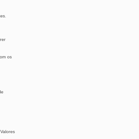
es.
rer
com os
de
 Valores