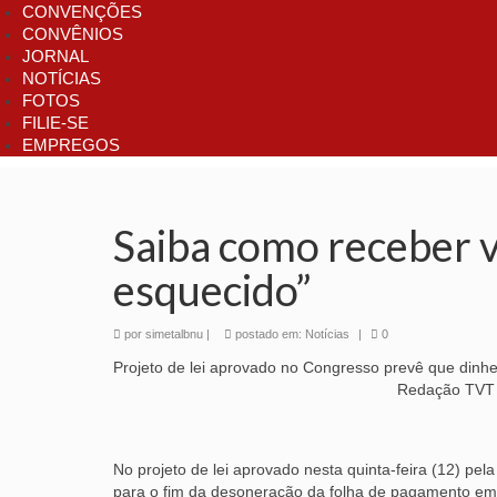
CONVENÇÕES
CONVÊNIOS
JORNAL
NOTÍCIAS
FOTOS
FILIE-SE
EMPREGOS
Saiba como receber v
esquecido”
por
simetalbnu
|
postado em:
Notícias
|
0
Projeto de lei aprovado no Congresso prevê que dinhei
Redação TVT 
No projeto de lei aprovado nesta quinta-feira (12) p
para o fim da desoneração da folha de pagamento e