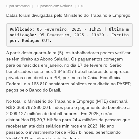
por
simetalbnu
|
postado em:
Notícias
|
0
Datas foram divulgadas pelo Ministério do Trabalho e Emprego.
Publicado:
 05 Fevereiro, 2025 - 11h25 | 
Última m
odificação:
 05 Fevereiro, 2025 - 11h29 - 
Escrito 
por: Redação CUT.
A partir desta quarta-feira (5), os trabalhadores podem verificar
se têm direito ao Abono Salarial. Os pagamentos começam
para os nascidos em janeiro, no dia 17 de fevereiro. Serão
beneficiados neste mês 1.845.317 trabalhadores de empresas
privadas com direito ao PIS, por meio da Caixa Econômica
Federal, e a 163.810 servidores públicos com direito ao PASEP,
pagos pelo Banco do Brasil.
No total, o Ministério do Trabalho e Emprego (MTE) destinará
R$ 2.369.787.980,00 bilhões para o pagamento do benefício a
2.009.127 milhões de trabalhadores. Em 2025, serão
distribuídos R$ 30,7 bilhões para 24,4 milhões de pessoas que
receberam até dois salários mínimos em 2023. No ano
passado, o investimento foi de R$27 bilhões, beneficiando
25.647.131 milhões de trabalhadores.