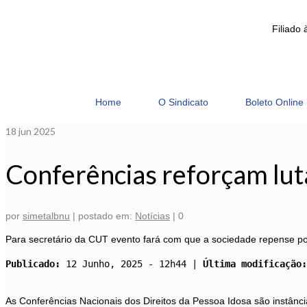
Filiado 
Home
O Sindicato
Boleto Online
18
jun 2025
Conferências reforçam luta 
por
simetalbnu
|
postado em:
Notícias
|
0
Para secretário da CUT evento fará com que a sociedade repense polí
Publicado:
 12 Junho, 2025 - 12h44 | 
Última modificação:
As Conferências Nacionais dos Direitos da Pessoa Idosa são instância