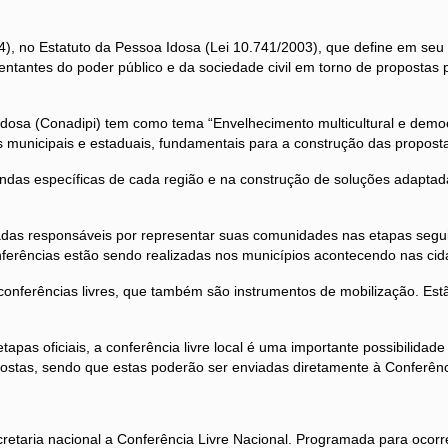
94), no Estatuto da Pessoa Idosa (Lei 10.741/2003), que define em seu
tantes do poder público e da sociedade civil em torno de propostas p
Idosa (Conadipi) tem como tema “Envelhecimento multicultural e democr
 municipais e estaduais, fundamentais para a construção das proposta
das específicas de cada região e na construção de soluções adaptadas
adas responsáveis por representar suas comunidades nas etapas seguin
ferências estão sendo realizadas nos municípios acontecendo nas ci
 conferências livres, que também são instrumentos de mobilização. Es
tapas oficiais, a conferência livre local é uma importante possibilida
postas, sendo que estas poderão ser enviadas diretamente à Conferênc
etaria nacional a Conferência Livre Nacional. Programada para ocorrer