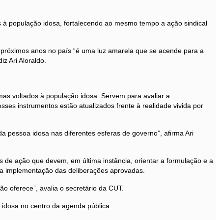
as à população idosa, fortalecendo ao mesmo tempo a ação sindical
os próximos anos no país “é uma luz amarela que se acende para a
z Ari Aloraldo.
mas voltados à população idosa. Servem para avaliar a
sses instrumentos estão atualizados frente à realidade vivida por
 pessoa idosa nas diferentes esferas de governo”, afirma Ari
as de ação que devem, em última instância, orientar a formulação e a
r a implementação das deliberações aprovadas.
o oferece”, avalia o secretário da CUT.
a idosa no centro da agenda pública.