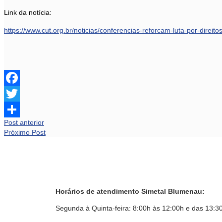
Link da notícia:
https://www.cut.org.br/noticias/conferencias-reforcam-luta-por-direit
Facebook
Twitter
Post anterior
Share
Próximo Post
Horários de atendimento Simetal Blumenau:
Segunda à Quinta-feira: 8:00h às 12:00h e das 13:3