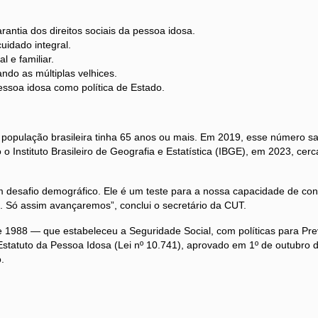
rantia dos direitos sociais da pessoa idosa.
uidado integral.
 e familiar.
ndo as múltiplas velhices.
essoa idosa como política de Estado.
pulação brasileira tinha 65 anos ou mais. Em 2019, esse número sal
o o Instituto Brasileiro de Geografia e Estatística (IBGE), em 2023, c
desafio demográfico. Ele é um teste para a nossa capacidade de con
es. Só assim avançaremos”, conclui o secretário da CUT.
e 1988 — que estabeleceu a Seguridade Social, com políticas para Pre
Estatuto da Pessoa Idosa (Lei nº 10.741), aprovado em 1º de outubro 
.