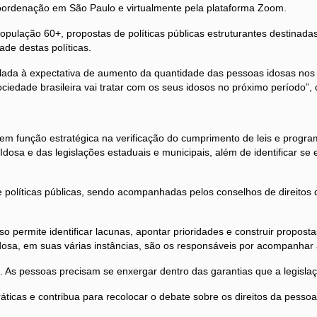
ordenação em São Paulo e virtualmente pela plataforma Zoom.
população 60+, propostas de políticas públicas estruturantes destinad
de destas políticas.
atrelada à expectativa de aumento da quantidade das pessoas idosas n
iedade brasileira vai tratar com os seus idosos no próximo período”, di
em função estratégica na verificação do cumprimento de leis e progra
dosa e das legislações estaduais e municipais, além de identificar se e
políticas públicas, sendo acompanhadas pelos conselhos de direitos da
 permite identificar lacunas, apontar prioridades e construir propost
 idosa, em suas várias instâncias, são os responsáveis por acompanha
. As pessoas precisam se enxergar dentro das garantias que a legislaçã
áticas e contribua para recolocar o debate sobre os direitos da pesso