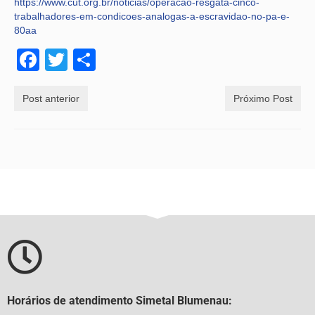
https://www.cut.org.br/noticias/operacao-resgata-cinco-
trabalhadores-em-condicoes-analogas-a-escravidao-no-pa-e-
80aa
Facebook
Twitter
Share
Post anterior
Próximo Post
Horários de atendimento Simetal Blumenau: