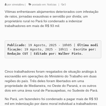
por
simetalbnu
|
postado em:
Notícias
|
0
Vítimas enfrentavam alojamentos deteriorados com infestação
de ratos, jornadas exaustivas e servidão por dívida; um
proprietário rural no Pará foi condenado a indenizar
trabalhadores em mais de R$ 93 mil.
Publicado:
 19 Agosto, 2025 - 10h05 | 
Última modi
ficação:
 19 Agosto, 2025 - 10h11 - 
Escrito por: 
Redação CUT
 | 
Editado por: Walber Pinto.
Cinco trabalhadores foram resgatados de situação análoga à
escravidão em operações do Ministério do Trabalho em duas
regiões do país. Três deles foram libertados em uma
propriedade de Medianeira, no Oeste do Paraná, e os outros
dois em uma área rural de Parauapebas, no Sudeste do Pará.
No Pará, um fazendeiro foi condenado a pagar mais de R$ 93
mil em indenização por dano moral individual a trabalhadores