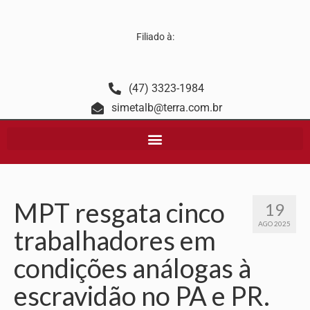
Filiado à:
(47) 3323-1984
simetalb@terra.com.br
MPT resgata cinco
19
AGO 2025
trabalhadores em
condições análogas à
escravidão no PA e PR.