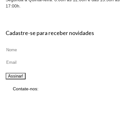
17:00h.
Cadastre-se para receber novidades
Contate-nos:
Blumenau – SC
Rua Engenheiro Paul Werner, 1081, Itoupava Seca
E-mail:
simetalb@terra.com.br
Fone
: (47) 3323-1984