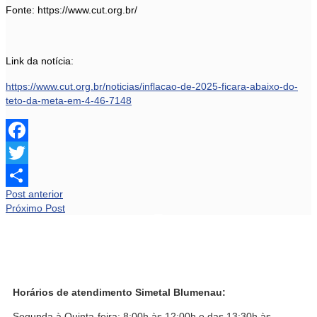
Fonte: https://www.cut.org.br/
Link da notícia:
https://www.cut.org.br/noticias/inflacao-de-2025-ficara-abaixo-do-
teto-da-meta-em-4-46-7148
Facebook
Twitter
Post anterior
Share
Próximo Post
Horários de atendimento Simetal Blumenau:
Segunda à Quinta-feira: 8:00h às 12:00h e das 13:30h às