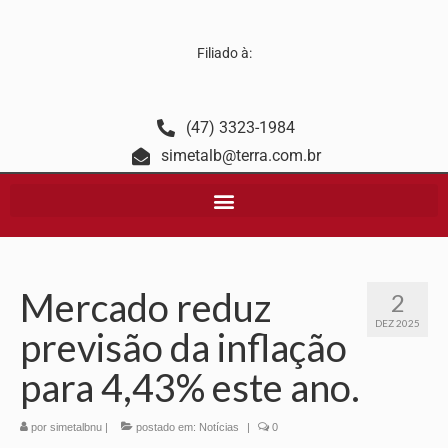
Filiado à:
(47) 3323-1984
simetalb@terra.com.br
Mercado reduz
2
DEZ 2025
previsão da inflação
para 4,43% este ano.
por
simetalbnu
|
postado em:
Notícias
|
0