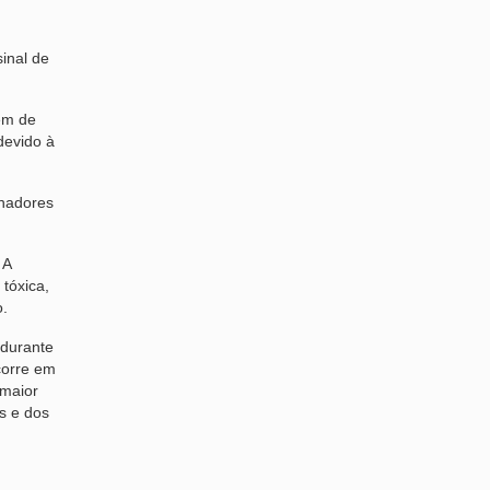
inal de
em de
devido à
lhadores
 A
tóxica,
o.
 durante
corre em
 maior
s e dos