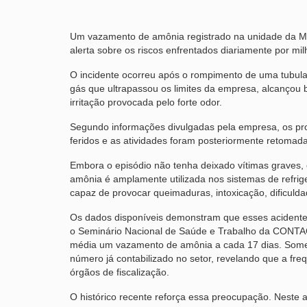
Um vazamento de amônia registrado na unidade da Min
alerta sobre os riscos enfrentados diariamente por mi
O incidente ocorreu após o rompimento de uma tubula
gás que ultrapassou os limites da empresa, alcançou 
irritação provocada pelo forte odor.
Segundo informações divulgadas pela empresa, os pro
feridos e as atividades foram posteriormente retomada
Embora o episódio não tenha deixado vítimas graves, el
amônia é amplamente utilizada nos sistemas de refrige
capaz de provocar queimaduras, intoxicação, dificulda
Os dados disponíveis demonstram que esses acidente
o Seminário Nacional de Saúde e Trabalho da CONTAC e
média um vazamento de amônia a cada 17 dias. Somen
número já contabilizado no setor, revelando que a fr
órgãos de fiscalização.
O histórico recente reforça essa preocupação. Neste