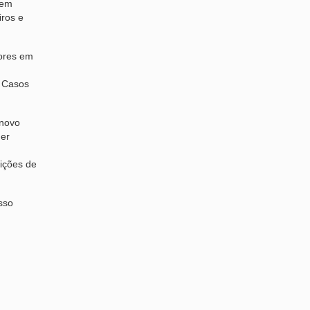
sem
iros e
dores em
. Casos
 novo
uer
dições de
sso