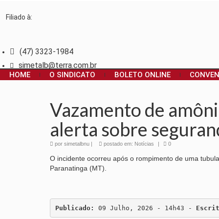
Filiado à:
(47) 3323-1984
simetalb@terra.com.br
HOME
O SINDICATO
BOLETO ONLINE
CONVE
Vazamento de amônia
alerta sobre seguran
por
simetalbnu
|
postado em:
Notícias
|
0
O incidente ocorreu após o rompimento de uma tubula
Paranatinga (MT).
Publicado:
 09 Julho, 2026 - 14h43 - 
Escri