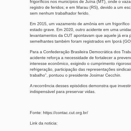
frigoríficos nos municípios de Juína (MT), onde o v
registro de feridos; e em Marau (RS), devido a um e
sem nenhum trabalhador ferido.
Em 2015, um vazamento de amônia em um frigorífico 
estado grave. Em 2020, outro acidente em uma unida
levantamentos da CUT apontavam que aquele já era 
semelhantes também foram registrados em Iporá (GO), 
Para a Confederação Brasileira Democrática dos Tra
acidente reforça a necessidade de fortalecer a preve
interesse econômico, exigindo o cumprimento rigoro
refrigeração, participação das representações sindic
trabalho”, pontuou o presidente Josimar Cecchin.
A recorrência desses episódios demonstra que inves
indispensável para preservar vidas.
Fonte: https://contac.cut.org.br/
Link da noticia: