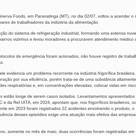
erva Foods, em Paranatinga (MT), no dia 02/07, voltou a acender o s
lhares de trabalhadores da indústria da alimentação.
ção do sistema de refrigeração industrial, formando uma extensa nuv
bairros vizinhos e levou moradores a procurarem atendimento médico 
tocolos de emergência foram acionados, não houve registro de traba
s.
e evidencia um problema recorrente na indústria frigorífica brasileira.
ração por sua eficiência, porém trata-se de uma substância altamente 
des respiratórias e, em concentrações elevadas, colocar vidas em risc
s estão longe de serem casos isolados. Levantamentos apresentados
 da Rel UITA, em 2024, apontam que, nos frigoríficos brasileiros, o
te em 2023 foram registrados 22 acidentes envolvendo o produto, o
equência desses episódios exige uma atuação mais efetiva das empresa
 ano, somente no mês de maio, duas ocorrências foram registradas em