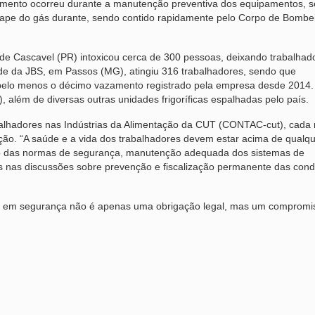
azamento ocorreu durante a manutenção preventiva dos equipamentos, 
scape do gás durante, sendo contido rapidamente pelo Corpo de Bombe
de Cascavel (PR) intoxicou cerca de 300 pessoas, deixando trabalha
de da JBS, em Passos (MG), atingiu 316 trabalhadores, sendo que
pelo menos o décimo vazamento registrado pela empresa desde 2014
além de diversas outras unidades frigoríficas espalhadas pelo país.
balhadores nas Indústrias da Alimentação da CUT (CONTAC-cut), cada
nção. “A saúde e a vida dos trabalhadores devem estar acima de qualq
so das normas de segurança, manutenção adequada dos sistemas de
ais nas discussões sobre prevenção e fiscalização permanente das con
tir em segurança não é apenas uma obrigação legal, mas um compromi