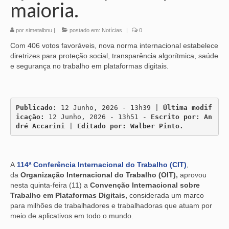
maioria.
por
simetalbnu
|
postado em:
Notícias
|
0
Com 406 votos favoráveis, nova norma internacional estabelece
diretrizes para proteção social, transparência algorítmica, saúde
e segurança no trabalho em plataformas digitais.
Publicado:
 12 Junho, 2026 - 13h39 | 
Última modif
icação:
 12 Junho, 2026 - 13h51 - 
Escrito por: An
dré Accarini
 | 
Editado por: Walber Pinto.
A
114ª Conferência Internacional do Trabalho (CIT)
,
da
Organização Internacional do Trabalho (OIT),
aprovou
nesta quinta-feira (11) a
Convenção Internacional sobre
Trabalho em Plataformas Digitais,
considerada um marco
para milhões de trabalhadores e trabalhadoras que atuam por
meio de aplicativos em todo o mundo.