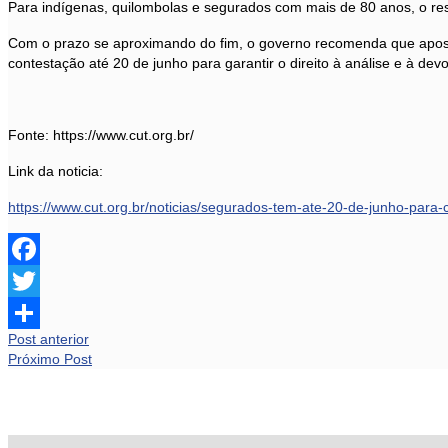
Para indígenas, quilombolas e segurados com mais de 80 anos, o res
Com o prazo se aproximando do fim, o governo recomenda que aposen
contestação até 20 de junho para garantir o direito à análise e à de
Fonte: https://www.cut.org.br/
Link da noticia:
https://www.cut.org.br/noticias/segurados-tem-ate-20-de-junho-para
Facebook
Twitter
Post anterior
Share
Próximo Post