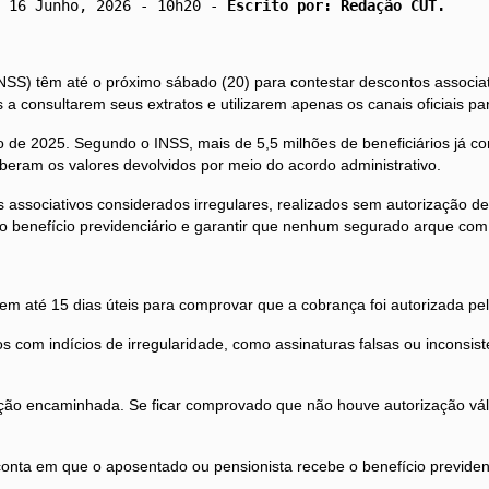
 16 Junho, 2026 - 10h20 - 
Escrito por: Redação CUT.
INSS) têm até o próximo sábado (20) para contestar descontos associat
a consultarem seus extratos e utilizarem apenas os canais oficiais par
de 2025. Segundo o INSS, mais de 5,5 milhões de beneficiários já co
ram os valores devolvidos por meio do acordo administrativo.
s associativos considerados irregulares, realizados sem autorização d
 benefício previdenciário e garantir que nenhum segurado arque com
em até 15 dias úteis para comprovar que a cobrança foi autorizada pelo
om indícios de irregularidade, como assinaturas falsas ou inconsist
ão encaminhada. Se ficar comprovado que não houve autorização válid
nta em que o aposentado ou pensionista recebe o benefício previdenci