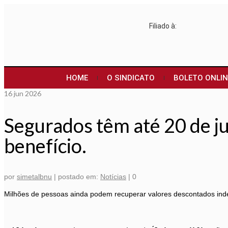
Filiado à:
HOME
O SINDICATO
BOLETO ONLIN
16
jun 2026
Segurados têm até 20 de j
benefício.
por
simetalbnu
|
postado em:
Notícias
|
0
Milhões de pessoas ainda podem recuperar valores descontados ind