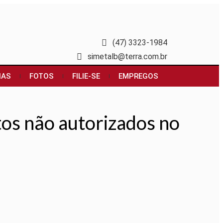
(47) 3323-1984
simetalb@terra.com.br
IAS
FOTOS
FILIE-SE
EMPREGOS
tos não autorizados no